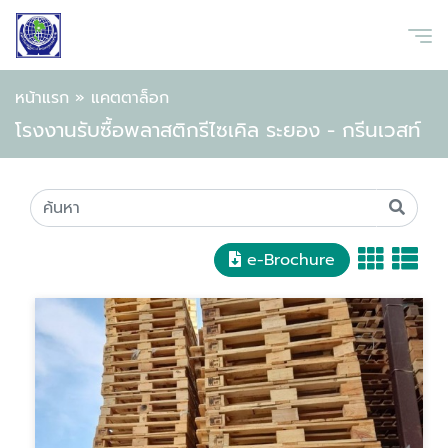
หน้าแรก
»
แคตตาล็อก
โรงงานรับซื้อพลาสติกรีไซเคิล ระยอง - กรีนเวสท์
e-Brochure